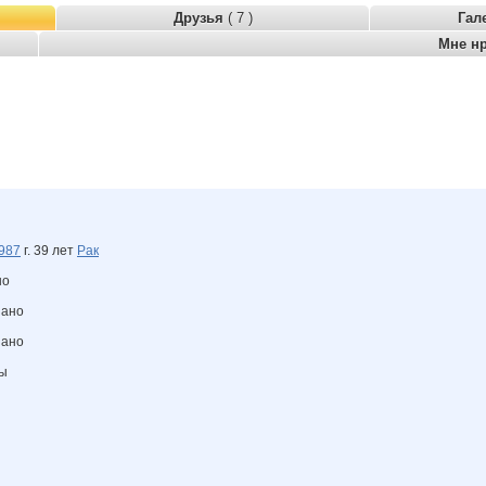
Друзья
( 7 )
Гал
Мне н
987
г. 39 лет
Рак
но
зано
зано
ны