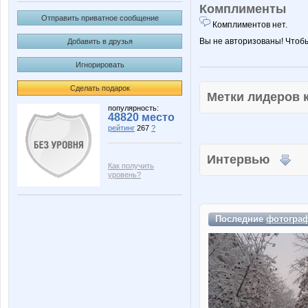
Комплименты
Отправить приватное сообщение
Комплиментов нет.
Вы не авторизованы! Чтоб
Добавить в друзья
Игнорировать
Сделать подарок
Метки лидеров
популярность:
48820 место
рейтинг
267
?
Интервью
Как получить
уровень?
Последние
фотогра