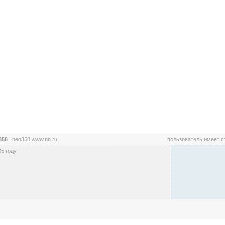
358
:
neo358.www.nn.ru
пользователь имеет 
5 году