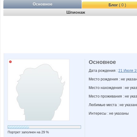
Основное
Блог
( 0 )
Шпионаж
Основное
Дата рождения :
21 Июля
1
Место рождения : не указа
Место нахождения : не ука
Место проживания : не ука
Любимые места : не указа
Интересы : не указаны
Портрет заполнен на 29 %