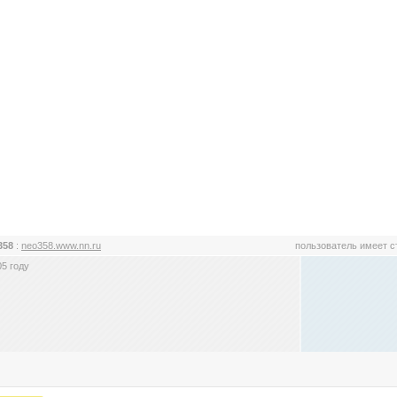
358
:
neo358.www.nn.ru
пользователь имеет 
5 году