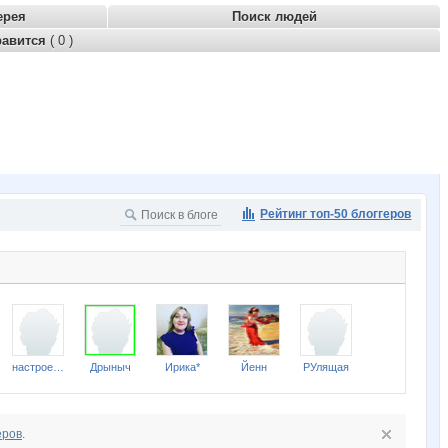
ерея
Поиск людей
равится
( 0 )
Рейтинг топ-50 блоггеров
настроение
Дрыныч
Ирика*
Йенн
РУлящая
еров
.