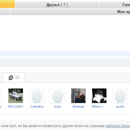
Друзья
( 7 )
Гал
Мне н
13
y
BVLGARY
Cathalina
Gata
Melange
Where Is My Mind ®
asa41
 пока пуст, но Вы можете посмотреть другие блоги на странице
рейтинга блог