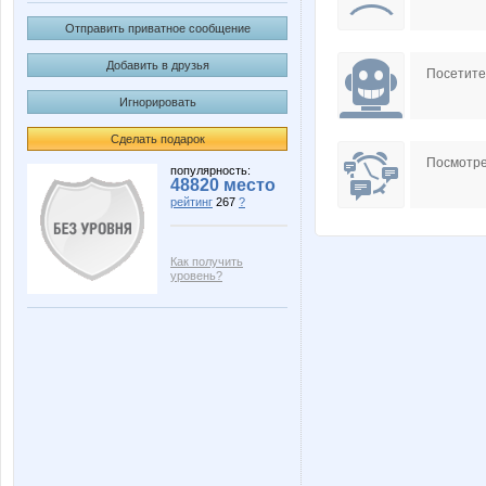
Отправить приватное сообщение
Добавить в друзья
Посетит
Игнорировать
Сделать подарок
Посмотре
популярность:
48820 место
рейтинг
267
?
Как получить
уровень?